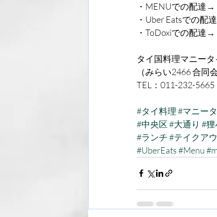
・MENUでの配達→
・Uber Eatsでの配
・ToDoxiでの配達
タイ国料理マニータイ
（みらい2466 合同
TEL：011-232-5665
#タイ料理
#マニー
#中央区
#大通り
#狸
#ランチ
#テイクア
#UberEats
#Menu
#m