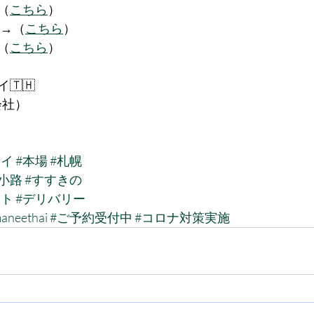
（
こちら
）
達→（
こちら
）
→（
こちら
）
🇹🇭
会社）
タイ
#本場
#札幌
小路
#すすきの
ウト
#デリバリー
aneethai
#ご予約受付中
#コロナ対策実施