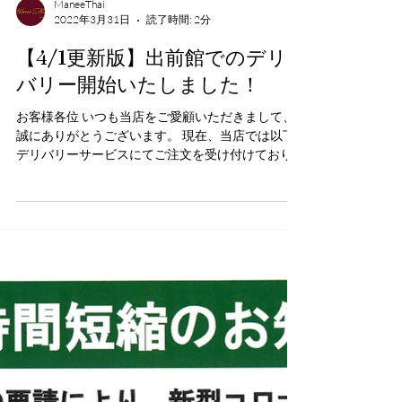
ManeeThai
2022年3月31日
読了時間: 2分
【4/1更新版】出前館でのデリ
バリー開始いたしました！
お客様各位 いつも当店をご愛顧いただきまして、
誠にありがとうございます。 現在、当店では以下
デリバリーサービスにてご注文を受け付けており
ます。 （4/1より“出前館”によるデリバリーを開始
いたしました） 定番メニューはもちろん、一部メ
ニュー（例：ガパオライス、パッタイ、グリ...