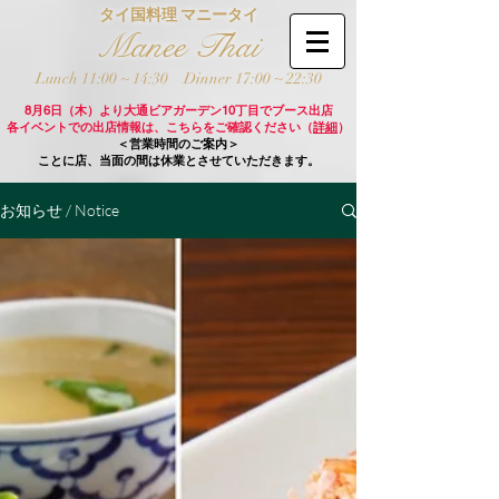
タイ国料理 マニータイ
Manee Thai
Lunch 11:00 ~ 14:30
Dinner 17:00 ~ 22:30
8月6日（木）より大通ビアガーデン10丁目でブース出店
各イベントでの出店情報は、こちらをご確認ください（
詳細
）
＜営業時間のご案内＞
ことに店、当面の間は休業とさせていただきます。
お知らせ / Notice