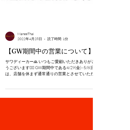
ManeeThai
2022年4月28日
読了時間: 1分
【GW期間中の営業について】
サワディーカー🙏 いつもご愛顧いただきありがと
うございます🙇‍♂️ GW期間中である4/29(金)~5/8(日)
は、店舗を休まず通常通りの営業とさせていただ
きます。 テイクアウト&デリバリーにつきまして
も、通常通り皆さまからのご注文を受け付けてお
ります。...