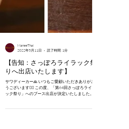
ManeeThai
2022年5月11日
読了時間: 1分
【告知：さっぽろライラック祭
りへ出店いたします】
サワディーカー🙏 いつもご愛顧いただきありがと
うございます🙇‍♂️ この度、「第64回さっぽろライラ
ック祭り」へのブース出店が決定いたしました。
大通り公園6丁目のメイン会場にて、5月18日
（水）〜5月29日（日）の期間中、...