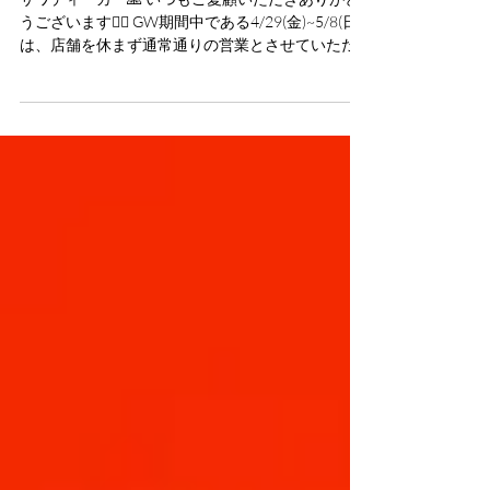
【GW期間中の営業について】
サワディーカー🙏 いつもご愛顧いただきありがと
うございます🙇‍♂️ GW期間中である4/29(金)~5/8(日)
は、店舗を休まず通常通りの営業とさせていただ
きます。 テイクアウト&デリバリーにつきまして
も、通常通り皆さまからのご注文を受け付けてお
ります。...