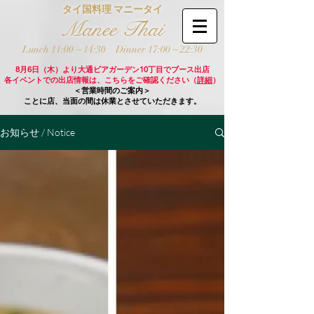
タイ国料理 マニータイ
Manee Thai
Lunch 11:00 ~ 14:30
Dinner 17:00 ~ 22:30
8月6日（木）より大通ビアガーデン10丁目でブース出店
各イベントでの出店情報は、こちらをご確認ください（
詳細
）
＜営業時間のご案内＞
ことに店、当面の間は休業とさせていただきます。
お知らせ / Notice