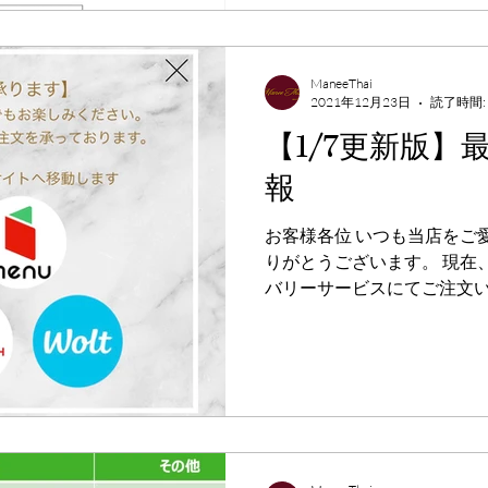
ManeeThai
2021年12月23日
読了時間:
【1/7更新版】
報
お客様各位 いつも当店をご
りがとうございます。 現在
バリーサービスにてご注文い
（例：ガパオライス、パッ
いても常時用意しており、
味となっております...