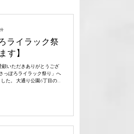
1分
ろライラック祭
ます】
ご愛顧いただきありがとうござ
64回さっぽろライラック祭り」へ
した。 大通り公園6丁目のメ
）〜5月29日（日）の期間