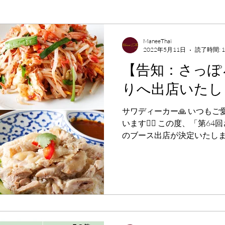
ManeeThai
2022年5月11日
読了時間: 
【告知：さっぽ
りへ出店いたし
サワディーカー🙏 いつも
います🙇‍♂️ この度、「第
のブース出店が決定いたしま
イン会場にて、5月18日（水
中、...