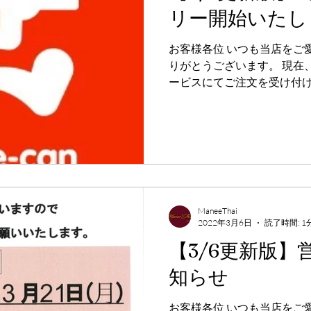
リー開始いたし
お客様各位 いつも当店をご
りがとうございます。 現在
ービスにてご注文を受け付けて
前館”によるデリバリーを開
ーはもちろん、一部メニュ
タイ、グリ...
ManeeThai
2022年3月6日
読了時間: 1
【3/6更新版
知らせ
お客様各位 いつも当店をご