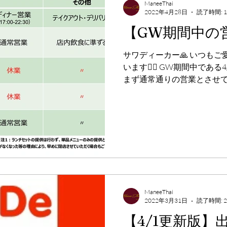
ManeeThai
2022年4月28日
読了時間: 
【GW期間中の
サワディーカー🙏 いつも
います🙇‍♂️ GW期間中である4
まず通常通りの営業とさせて
ト&デリバリーにつきまし
注文を受け付けております。..
ManeeThai
2022年3月31日
読了時間: 
【4/1更新版