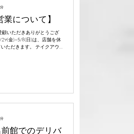
1分
営業について】
ご愛顧いただきありがとうござ
/29(金)~5/8(日)は、店舗を休
いただきます。 テイクアウ
ても、通常通り皆さまからのご
.
2分
】出前館でのデリバ