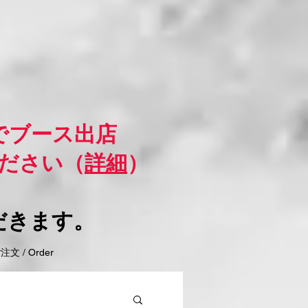
でブース出店
ださい（
詳細
）
だきます。
 / Order