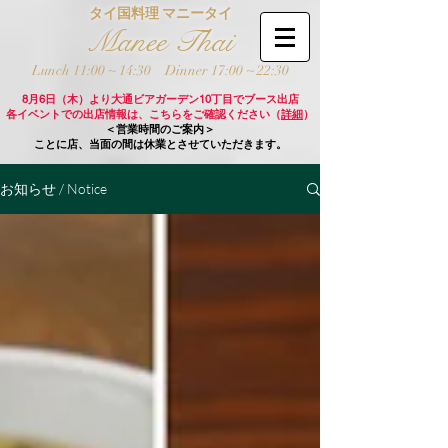
タイ国料理 マニータイ
Manee Thai
Lunch 11:00 ~ 14:30
Dinner 17:00 ~ 22:30
8月6日（木）より大通ビアガーデン10丁目でブース出店
各イベントでの出店情報は、こちらをご確認ください（
詳細
）
＜営業時間のご案内＞
ことに店、当面の間は休業とさせていただきます。
お知らせ / Notice