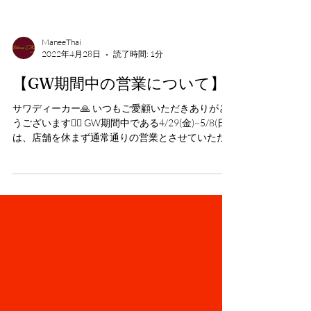
ManeeThai
2022年4月28日
読了時間: 1分
【GW期間中の営業について】
サワディーカー🙏 いつもご愛顧いただきありがと
うございます🙇‍♂️ GW期間中である4/29(金)~5/8(日)
は、店舗を休まず通常通りの営業とさせていただ
きます。 テイクアウト&デリバリーにつきまして
も、通常通り皆さまからのご注文を受け付けてお
ります。...