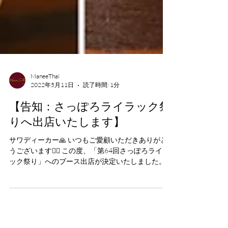
ManeeThai
2022年5月11日
読了時間: 1分
【告知：さっぽろライラック祭
りへ出店いたします】
サワディーカー🙏 いつもご愛顧いただきありがと
うございます🙇‍♂️ この度、「第64回さっぽろライラ
ック祭り」へのブース出店が決定いたしました。
大通り公園6丁目のメイン会場にて、5月18日
（水）〜5月29日（日）の期間中、...