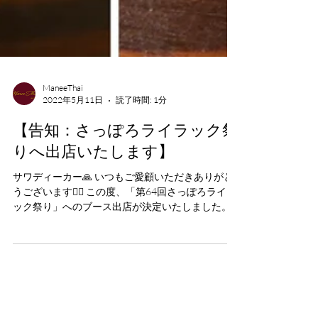
ManeeThai
2022年5月11日
読了時間: 1分
【告知：さっぽろライラック祭
りへ出店いたします】
サワディーカー🙏 いつもご愛顧いただきありがと
うございます🙇‍♂️ この度、「第64回さっぽろライラ
ック祭り」へのブース出店が決定いたしました。
大通り公園6丁目のメイン会場にて、5月18日
（水）〜5月29日（日）の期間中、...