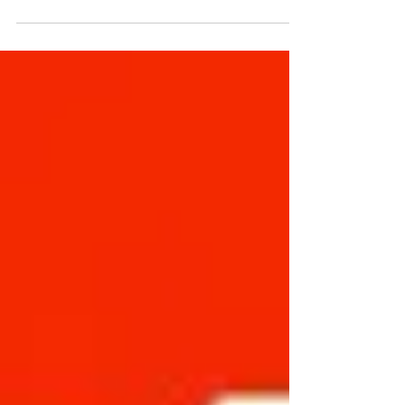
うございます🙇‍♂️ GW期間中である4/29(金)~5/8(日)
は、店舗を休まず通常通りの営業とさせていただ
きます。 テイクアウト&デリバリーにつきまして
も、通常通り皆さまからのご注文を受け付けてお
ります。...