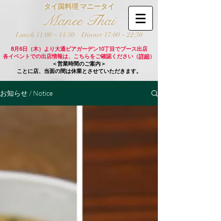
タイ国料理 マニータイ
Manee Thai
Lunch 11:00 ~ 14:30
Dinner 17:00 ~ 22:30
8月6日（木）より大通ビアガーデン10丁目でブース出店
各イベントでの出店情報は、こちらをご確認ください（
詳細
）
＜営業時間のご案内＞
ことに店、当面の間は休業とさせていただきます。
お知らせ / Notice