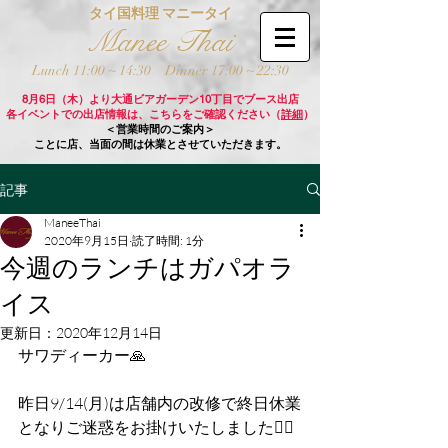
タイ国料理 マニータイ
Manee Thai
Lunch 11:00 ~ 14:30
Dinner 17:00 ~ 22:30
8月6日（木）より大通ビアガーデン10丁目でブース出店
各イベントでの出店情報は、こちらをご確認ください（
詳細
）
＜営業時間のご案内＞
ことに店、当面の間は休業とさせていただきます。
記事
ManeeThai
2020年9月15日
読了時間: 1分
今週のランチはガパオラ
イス
更新日：
2020年12月14日
サワディーカー🙏
昨日9/14(月)は店舗内の改修で終日休業
となりご迷惑をお掛けいたしました🙇‍♂️