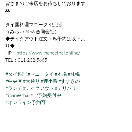
皆さまのご来店をお待ちしております
🙏
タイ国料理マニータイ🇹🇭
（みらい2466 合同会社）
◆テイクアウト注文・席予約は以下よ
り◆
HP：
https://www.maneethai.online/
TEL：011-232-5665
#タイ料理
#マニータイ
#本場
#札幌
#中央区
#大通り
#狸小路
#すすきの
#ランチ
#テイクアウト
#デリバリー
#maneethai
#ご予約受付中
#オンライン予約可