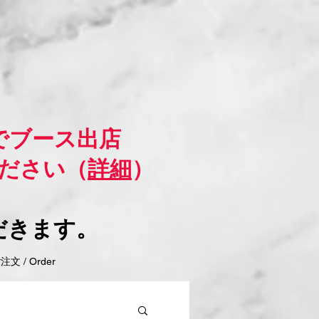
でブース出店
ださい（
詳細
）
だきます。
 / Order