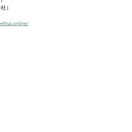
会社）
thai.online/