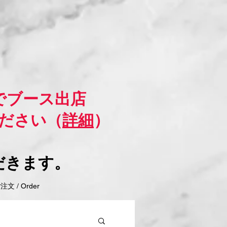
でブース出店
ださい（
詳細
）
だきます。
 / Order