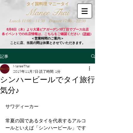
タイ国料理 マニータイ
Manee Thai
Lunch 11:00 ~ 14:30
Dinner 17:00 ~ 22:30
8月6日（木）より大通ビアガーデン10丁目でブース出店
各イベントでの出店情報は、こちらをご確認ください（
詳細
）
＜営業時間のご案内＞
ことに店、当面の間は休業とさせていただきます。
記事
ManeeThai
2019年11月7日
読了時間: 1分
シンハービールでタイ旅行
気分♪
サワディーカー
常夏の国であるタイを代表するアルコ
ールといえば「シンハービール」です