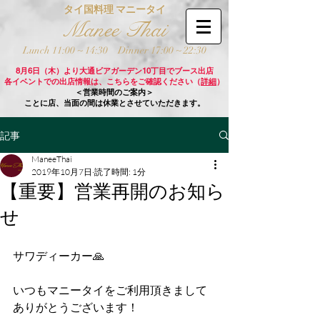
タイ国料理 マニータイ
Manee Thai
Lunch 11:00 ~ 14:30
Dinner 17:00 ~ 22:30
8月6日（木）より大通ビアガーデン10丁目でブース出店
各イベントでの出店情報は、こちらをご確認ください（
詳細
）
＜営業時間のご案内＞
ことに店、当面の間は休業とさせていただきます。
記事
ManeeThai
2019年10月7日
読了時間: 1分
【重要】営業再開のお知ら
せ
サワディーカー🙏
いつもマニータイをご利用頂きまして
ありがとうございます！