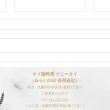
【お知らせ】ゴールデンウィ
【お
ーク（GW）の営業スケジュ
スケ
ールについて
タイ国料理 マニ
ータイ
（みらい2466 合同会社）
本
店：札幌市中央区南3条西5丁目14
三条美松ビルB1F
TEL
0
11-
232-5665
​ことに店：札幌市西区琴似2条1丁目3-5