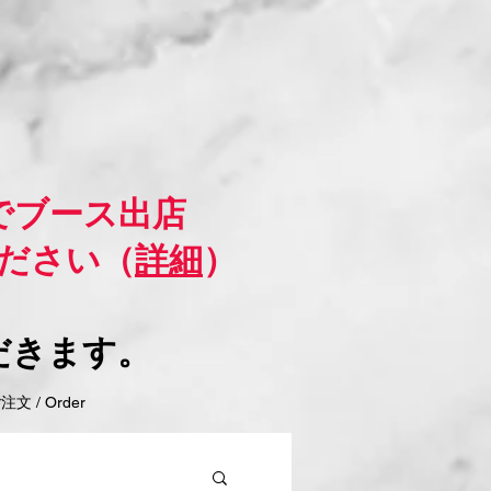
でブース出店
ださい（
詳細
）
だきます。
 / Order