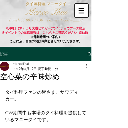
タイ国料理 マニータイ
Manee Thai
Lunch 11:00 ~ 14:30
Dinner 17:00 ~ 22:30
8月6日（木）より大通ビアガーデン10丁目でブース出店
各イベントでの出店情報は、こちらをご確認ください（
詳細
）
＜営業時間のご案内＞
ことに店、当面の間は休業とさせていただきます。
記事
ManeeThai
2019年4月29日
読了時間: 1分
空心菜の辛味炒め
タイ料理ファンの皆さま、サワディー
カー。
GW期間中も本場のタイ料理を提供して
いるマニータイです。