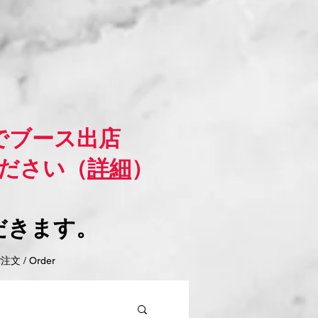
でブース出店
ださい（
詳細
）
だきます。
 / Order