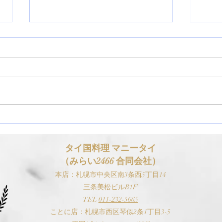
【お知らせ】ゴールデンウィ
【お
ーク（GW）の営業スケジュ
スケ
ールについて
タイ国料理 マニ
ータイ
（みらい2466 合同会社）
本
店：札幌市中央区南3条西5丁目14
三条美松ビルB1F
TEL
0
11-
232-5665
​ことに店：札幌市西区琴似2条1丁目3-5