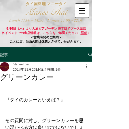
タイ国料理 マニータイ
Manee Thai
Lunch 11:00 ~ 14:30
Dinner 17:00 ~ 22:30
8月6日（木）より大通ビアガーデン10丁目でブース出店
各イベントでの出店情報は、こちらをご確認ください（
詳細
）
＜営業時間のご案内＞
ことに店、当面の間は休業とさせていただきます。
記事
ManeeThai
2018年11月23日
読了時間: 1分
グリーンカレー
『タイのカレーといえば？』
その質問に対し、グリーンカレーを思
い浮かべる方は多いのではないでしょ