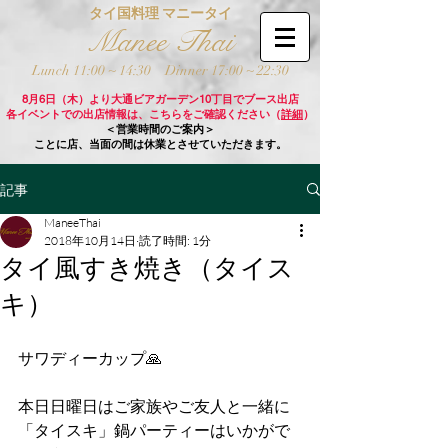
タイ国料理 マニータイ
Manee Thai
Lunch 11:00 ~ 14:30
Dinner 17:00 ~ 22:30
8月6日（木）より大通ビアガーデン10丁目でブース出店
各イベントでの出店情報は、こちらをご確認ください（
詳細
）
＜営業時間のご案内＞
ことに店、当面の間は休業とさせていただきます。
記事
ManeeThai
2018年10月14日
読了時間: 1分
タイ風すき焼き（タイス
キ）
サワディーカップ🙏
本日日曜日はご家族やご友人と一緒に
「タイスキ」鍋パーティーはいかがで