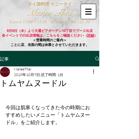
タイ国料理 マニータイ
Manee Thai
Lunch 11:00 ~ 14:30
Dinner 17:00 ~ 22:30
8月6日（木）より大通ビアガーデン10丁目でブース出店
各イベントでの出店情報は、こちらをご確認ください（
詳細
）
＜営業時間のご案内＞
ことに店、当面の間は休業とさせていただきます。
記事
ManeeThai
2018年10月9日
読了時間: 1分
トムヤムヌードル
今回は肌寒くなってきた今の時期にお
すすめしたいメニュー「トムヤムヌー
ドル」をご紹介します。