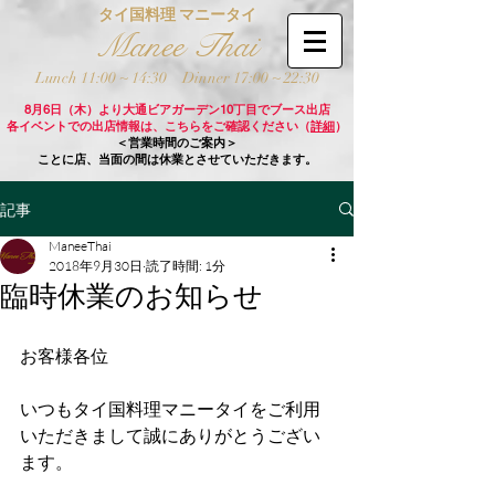
タイ国料理 マニータイ
Manee Thai
Lunch 11:00 ~ 14:30
Dinner 17:00 ~ 22:30
8月6日（木）より大通ビアガーデン10丁目でブース出店
各イベントでの出店情報は、こちらをご確認ください（
詳細
）
＜営業時間のご案内＞
ことに店、当面の間は休業とさせていただきます。
記事
ManeeThai
2018年9月30日
読了時間: 1分
臨時休業のお知らせ
お客様各位
いつもタイ国料理マニータイをご利用
いただきまして誠にありがとうござい
ます。