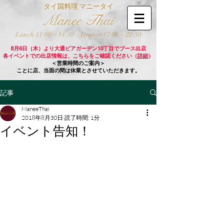
タイ国料理 マニータイ
Manee Thai
Lunch 11:00 ~ 14:30
Dinner 17:00 ~ 22:30
8月6日（木）より大通ビアガーデン10丁目でブース出店
各イベントでの出店情報は、こちらをご確認ください（
詳細
）
＜営業時間のご案内＞
ことに店、当面の間は休業とさせていただきます。
記事
ManeeThai
2018年8月30日
読了時間: 1分
イベント告知！