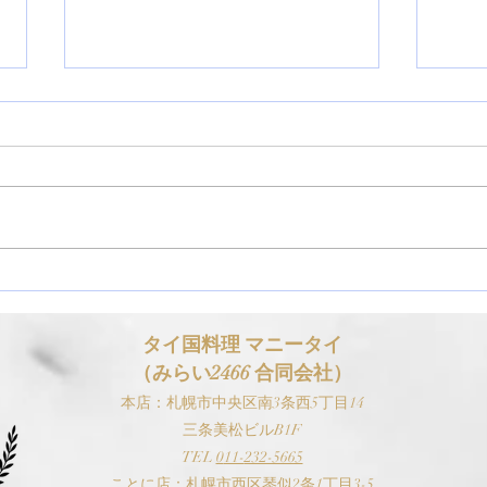
【お知らせ】ゴールデンウィ
【お
ーク（GW）の営業スケジュ
スケ
ールについて
タイ国料理 マニ
ータイ
（みらい2466 合同会社）
本
店：札幌市中央区南3条西5丁目14
三条美松ビルB1F
TEL
0
11-
232-5665
​ことに店：札幌市西区琴似2条1丁目3-5