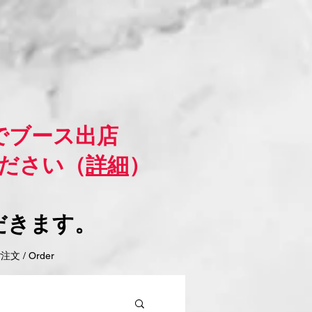
でブース出店
ださい（
詳細
）
だきます。
 / Order