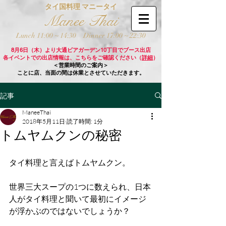
タイ国料理 マニータイ
Manee Thai
Lunch 11:00 ~ 14:30
Dinner 17:00 ~ 22:30
8月6日（木）より大通ビアガーデン10丁目でブース出店
各イベントでの出店情報は、こちらをご確認ください（
詳細
）
＜営業時間のご案内＞
ことに店、当面の間は休業とさせていただきます。
記事
ManeeThai
2018年5月11日
読了時間: 1分
トムヤムクンの秘密
タイ料理と言えばトムヤムクン。 
世界三大スープの1つに数えられ、日本
人がタイ料理と聞いて最初にイメージ
が浮かぶのではないでしょうか？