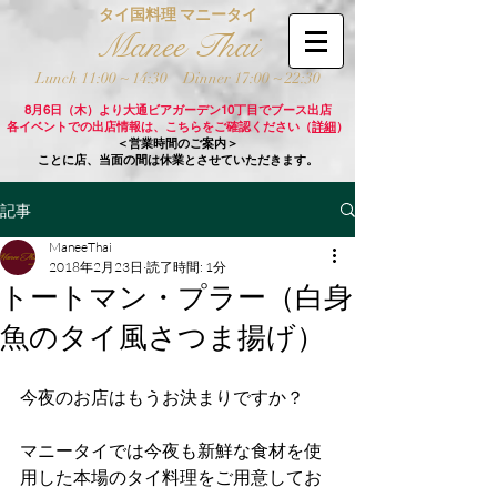
タイ国料理 マニータイ
Manee Thai
Lunch 11:00 ~ 14:30
Dinner 17:00 ~ 22:30
8月6日（木）より大通ビアガーデン10丁目でブース出店
各イベントでの出店情報は、こちらをご確認ください（
詳細
）
＜営業時間のご案内＞
ことに店、当面の間は休業とさせていただきます。
記事
ManeeThai
2018年2月23日
読了時間: 1分
トートマン・プラー（白身
魚のタイ風さつま揚げ）
今夜のお店はもうお決まりですか？
マニータイでは今夜も新鮮な食材を使
用した本場のタイ料理をご用意してお