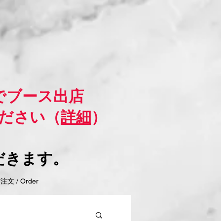
でブース出店
ださい（
詳細
）
だきます。
 / Order