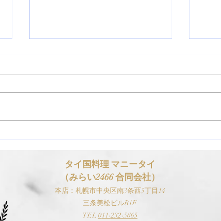
【お知らせ】ゴールデンウィ
【お
ーク（GW）の営業スケジュ
スケ
ールについて
タイ国料理 マニ
ータイ
（みらい2466 合同会社）
本
店：札幌市中央区南3条西5丁目14
三条美松ビルB1F
TEL
0
11-
232-5665