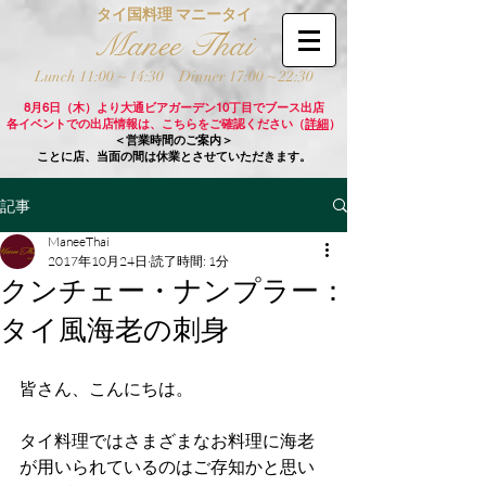
タイ国料理 マニータイ
Manee Thai
Lunch 11:00 ~ 14:30
Dinner 17:00 ~ 22:30
8月6日（木）より大通ビアガーデン10丁目でブース出店
各イベントでの出店情報は、こちらをご確認ください（
詳細
）
＜営業時間のご案内＞
ことに店、当面の間は休業とさせていただきます。
記事
ManeeThai
2017年10月24日
読了時間: 1分
クンチェー・ナンプラー：
タイ風海老の刺身
皆さん、こんにちは。
タイ料理ではさまざまなお料理に海老
が用いられているのはご存知かと思い