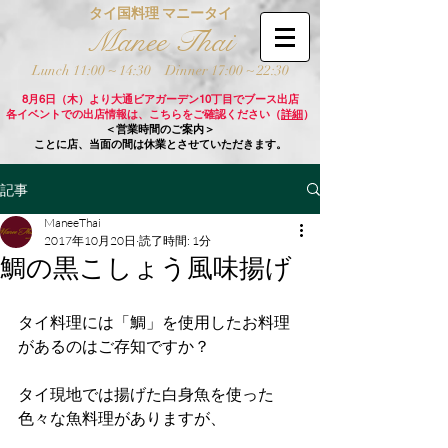
タイ国料理 マニータイ
Manee Thai
Lunch 11:00 ~ 14:30
Dinner 17:00 ~ 22:30
8月6日（木）より大通ビアガーデン10丁目でブース出店
各イベントでの出店情報は、こちらをご確認ください（
詳細
）
＜営業時間のご案内＞
ことに店、当面の間は休業とさせていただきます。
記事
ManeeThai
2017年10月20日
読了時間: 1分
鯛の黒こしょう風味揚げ
タイ料理には「鯛」を使用したお料理
があるのはご存知ですか？
タイ現地では揚げた白身魚を使った
色々な魚料理がありますが、