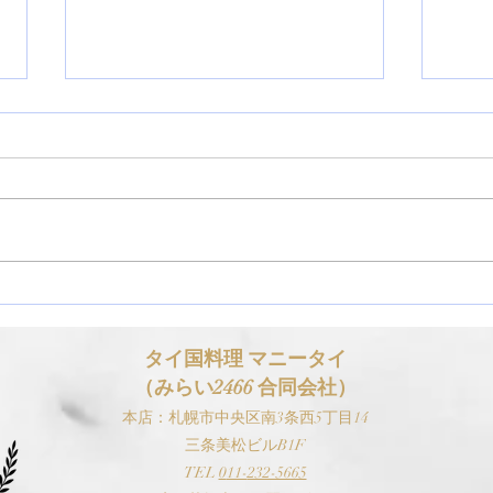
【お知らせ】ゴールデンウィ
【お
ーク（GW）の営業スケジュ
スケ
ールについて
タイ国料理 マニ
ータイ
（みらい2466 合同会社）
本
店：札幌市中央区南3条西5丁目14
三条美松ビルB1F
TEL
0
11-
232-5665