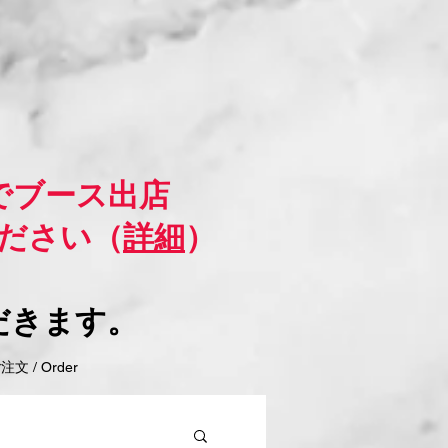
でブース出店
ださい（
詳細
）
だきます。
 / Order