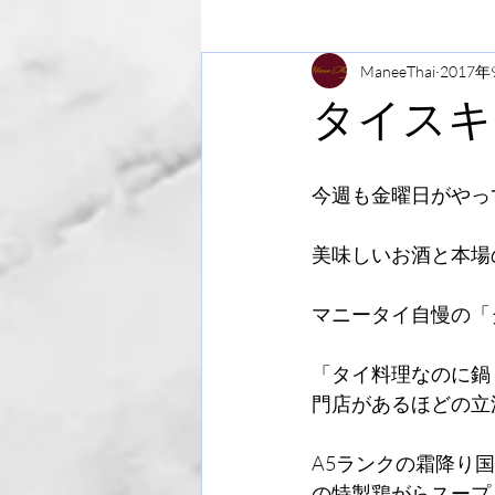
ManeeThai
2017年
タイスキ
今週も金曜日がやっ
美味しいお酒と本場
マニータイ自慢の「
「タイ料理なのに鍋
門店があるほどの立
A5ランクの霜降り
の特製鶏がらスープ