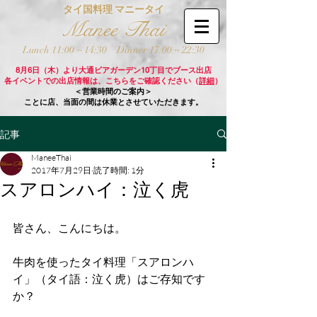
タイ国料理 マニータイ
Manee Thai
Lunch 11:00 ~ 14:30
Dinner 17:00 ~ 22:30
8月6日（木）より大通ビアガーデン10丁目でブース出店
各イベントでの出店情報は、こちらをご確認ください（
詳細
）
＜営業時間のご案内＞
ことに店、当面の間は休業とさせていただきます。
記事
ManeeThai
2017年7月29日
読了時間: 1分
スアロンハイ：泣く虎
皆さん、こんにちは。
牛肉を使ったタイ料理「スアロンハ
イ」（タイ語：泣く虎）はご存知です
か？