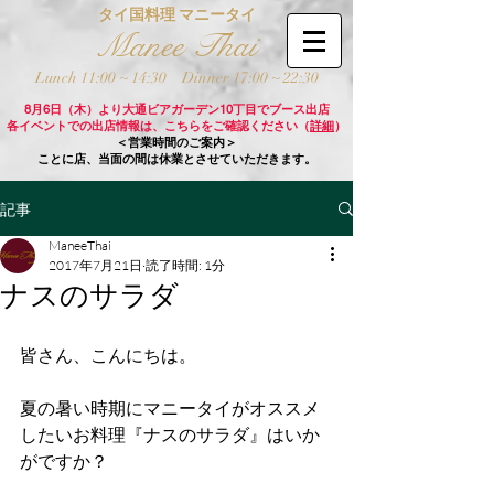
タイ国料理 マニータイ
Manee Thai
Lunch 11:00 ~ 14:30
Dinner 17:00 ~ 22:30
8月6日（木）より大通ビアガーデン10丁目でブース出店
各イベントでの出店情報は、こちらをご確認ください（
詳細
）
＜営業時間のご案内＞
ことに店、当面の間は休業とさせていただきます。
記事
ManeeThai
2017年7月21日
読了時間: 1分
ナスのサラダ
皆さん、こんにちは。
夏の暑い時期にマニータイがオススメ
したいお料理『ナスのサラダ』はいか
がですか？