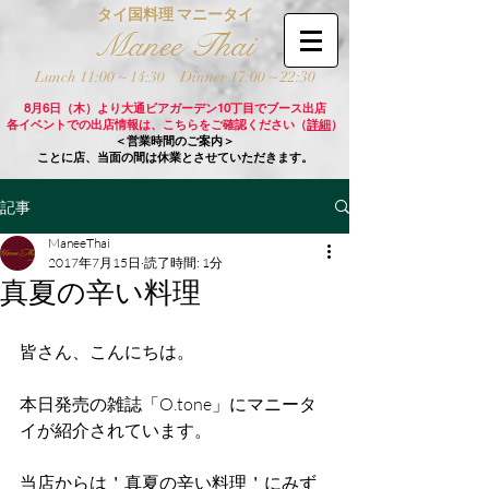
タイ国料理 マニータイ
Manee Thai
Lunch 11:00 ~ 14:30
Dinner 17:00 ~ 22:30
8月6日（木）より大通ビアガーデン10丁目でブース出店
各イベントでの出店情報は、こちらをご確認ください（
詳細
）
＜営業時間のご案内＞
ことに店、当面の間は休業とさせていただきます。
記事
ManeeThai
2017年7月15日
読了時間: 1分
真夏の辛い料理
皆さん、こんにちは。
本日発売の雑誌「O.tone」にマニータ
イが紹介されています。
当店からは＇真夏の辛い料理＇にみず