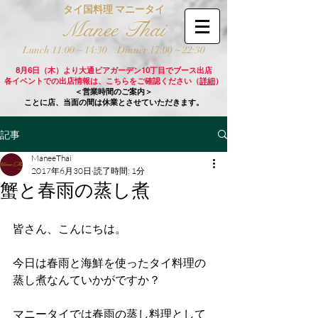
タイ国料理 マニータイ
Manee Thai
Lunch 11:00 ~ 14:30
Dinner 17:00 ~ 22:30
8月6日（木）より大通ビアガーデン10丁目でブース出店
各イベントでの出店情報は、こちらをご確認ください（
詳細
）
＜営業時間のご案内＞
ことに店、当面の間は休業とさせていただきます。
記事
ManeeThai
2017年6月30日
読了時間: 1分
蟹と春雨の蒸し煮
皆さん、こんにちは。
今日は春雨と海鮮を使ったタイ料理の
蒸し煮なんていかがですか？
マニータイでは春雨の蒸し料理として