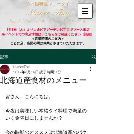
タイ国料理 マニータイ
Manee Thai
Lunch 11:00 ~ 14:30
Dinner 17:00 ~ 22:30
8月6日（木）より大通ビアガーデン10丁目でブース出店
各イベントでの出店情報は、こちらをご確認ください（
詳細
）
＜営業時間のご案内＞
ことに店、当面の間は休業とさせていただきます。
記事
ManeeThai
2017年6月16日
読了時間: 1分
北海道産食材のメニュー
皆さん、こんにちは。
今夜は美味しい本格タイ料理で満足の
いく金曜日にしませんか？
今の時期のオススメは北海道産のパク