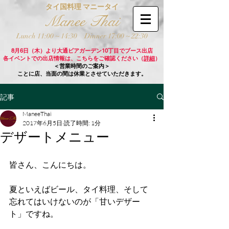
タイ国料理 マニータイ
Manee Thai
Lunch 11:00 ~ 14:30
Dinner 17:00 ~ 22:30
8月6日（木）より大通ビアガーデン10丁目でブース出店
各イベントでの出店情報は、こちらをご確認ください（
詳細
）
＜営業時間のご案内＞
ことに店、当面の間は休業とさせていただきます。
記事
ManeeThai
2017年6月5日
読了時間: 1分
デザートメニュー
皆さん、こんにちは。
夏といえばビール、タイ料理、そして
忘れてはいけないのが「甘いデザー
ト」ですね。