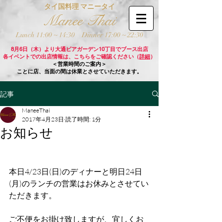
タイ国料理 マニータイ
Manee Thai
Lunch 11:00 ~ 14:30
Dinner 17:00 ~ 22:30
8月6日（木）より大通ビアガーデン10丁目でブース出店
各イベントでの出店情報は、こちらをご確認ください（
詳細
）
＜営業時間のご案内＞
ことに店、当面の間は休業とさせていただきます。
記事
ManeeThai
2017年4月23日
読了時間: 1分
お知らせ
本日4/23日(日)のディナーと明日24日
(月)のランチの営業はお休みとさせてい
ただきます。
ご不便をお掛け致しますが、宜しくお