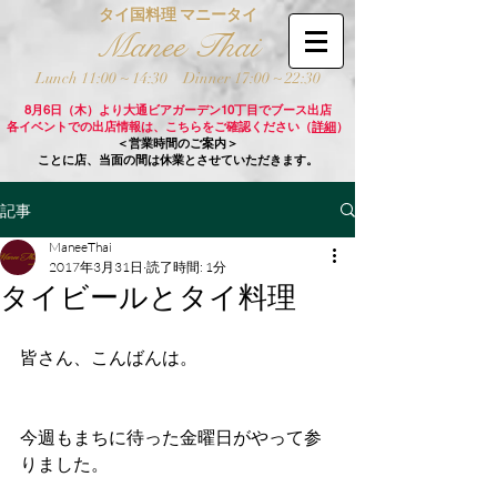
タイ国料理 マニータイ
Manee Thai
Lunch 11:00 ~ 14:30
Dinner 17:00 ~ 22:30
8月6日（木）より大通ビアガーデン10丁目でブース出店
各イベントでの出店情報は、こちらをご確認ください（
詳細
）
＜営業時間のご案内＞
ことに店、当面の間は休業とさせていただきます。
記事
ManeeThai
2017年3月31日
読了時間: 1分
タイビールとタイ料理
皆さん、こんばんは。
今週もまちに待った金曜日がやって参
りました。