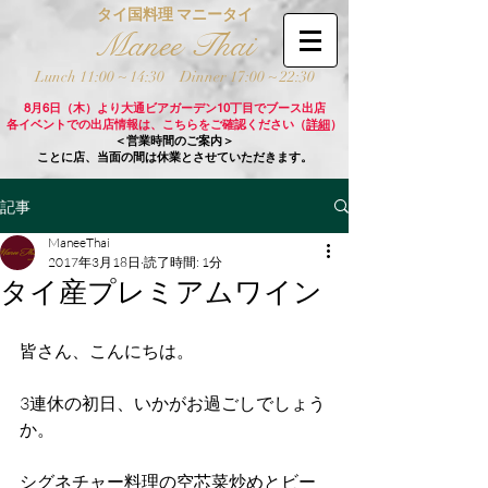
タイ国料理 マニータイ
Manee Thai
Lunch 11:00 ~ 14:30
Dinner 17:00 ~ 22:30
8月6日（木）より大通ビアガーデン10丁目でブース出店
各イベントでの出店情報は、こちらをご確認ください（
詳細
）
＜営業時間のご案内＞
ことに店、当面の間は休業とさせていただきます。
記事
ManeeThai
2017年3月18日
読了時間: 1分
タイ産プレミアムワイン
皆さん、こんにちは。
3連休の初日、いかがお過ごしでしょう
か。
シグネチャー料理の空芯菜炒めとビー