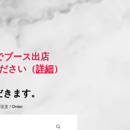
でブース出店
ださい（
詳細
）
だきます。
 / Order