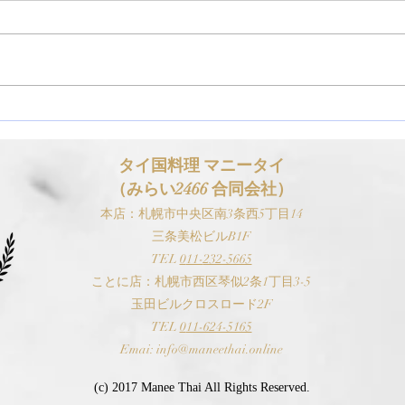
【お知らせ】ゴールデンウィ
【お
ーク（GW）の営業スケジュ
スケ
ールについて
タイ国料理 マニ
ータイ
（みらい2466 合同会社）
本
店：札幌市中央区南3条西5丁目14
三条美松ビルB1F
TEL
0
11-
232-5665
​ことに店：札幌市西区琴似2条1丁目3-5
玉田ビルクロスロード2F
TEL
0
11-624-5165
Emai:
i
nfo@maneethai.online
(c) 2017 Manee Thai All Rights Reserved.