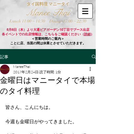
タイ国料理 マニータイ
Manee Thai
Lunch 11:00 ~ 14:30
Dinner 17:00 ~ 22:30
8月6日（木）より大通ビアガーデン10丁目でブース出店
各イベントでの出店情報は、こちらをご確認ください（
詳細
）
＜営業時間のご案内＞
ことに店、当面の間は休業とさせていただきます。
記事
ManeeThai
2017年2月24日
読了時間: 1分
金曜日はマニータイで本場
のタイ料理
皆さん、こんにちは。
今週も金曜日がやってきました。