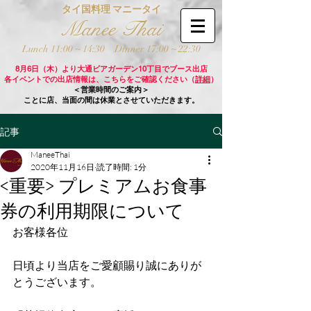
タイ国料理 マニータイ
Manee Thai
Lunch 11:00 ~ 14:30
Dinner 17:00 ~ 22:30
8月6日（木）より大通ビアガーデン10丁目でブース出店
各イベントでの出店情報は、こちらをご確認ください（
詳細
）
＜営業時間のご案内＞
ことに店、当面の間は休業とさせていただきます。
記事
ManeeThai
2020年11月16日
読了時間: 1分
<重要> プレミアムお食事
券の利用期限について
お客様各位
日頃より当店をご愛顧賜り誠にありが
とうございます。