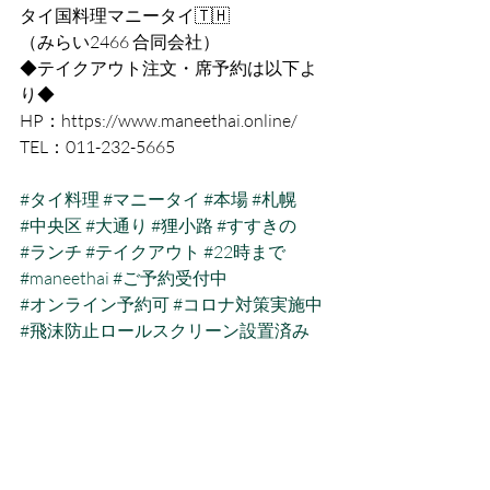
タイ国料理マニータイ🇹🇭
（みらい2466 合同会社）
◆テイクアウト注文・席予約は以下よ
り◆
HP：https://www.maneethai.online/
TEL：011-232-5665
#タイ料理
#マニータイ
#本場
#札幌
#中央区
#大通り
#狸小路
#すすきの
#ランチ
#テイクアウト
#22時まで
#maneethai
#ご予約受付中
#オンライン予約可
#コロナ対策実施中
#飛沫防止ロールスクリーン設置済み