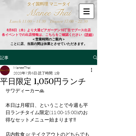
タイ国料理 マニータイ
Manee Thai
Lunch 11:00 ~ 14:30
Dinner 17:00 ~ 22:30
8月6日（木）より大通ビアガーデン10丁目でブース出店
各イベントでの出店情報は、こちらをご確認ください（
詳細
）
＜営業時間のご案内＞
ことに店、当面の間は休業とさせていただきます。
記事
ManeeThai
2020年7月6日
読了時間: 1分
平日限定 1,050円ランチ
サワディーカー🙏
本日は月曜日、ということで今週も平
日ランチタイム限定(11:00-15:00)のお
得なセットメニュー始まります‼️
店内飲食 or テイクアウトのどちらでも