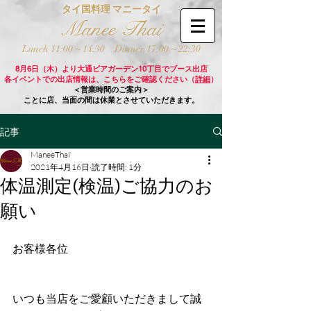
タイ国料理 マニータイ
Manee Thai
Lunch 11:00 ~ 14:30
Dinner 17:00 ~ 22:30
8月6日（木）より大通ビアガーデン10丁目でブース出店
各イベントでの出店情報は、こちらをご確認ください（
詳細
）
＜営業時間のご案内＞
ことに店、当面の間は休業とさせていただきます。
記事
ManeeThai
2021年4月16日
読了時間: 1分
体温測定(検温)ご協力のお
願い
お客様各位
いつも当店をご愛顧いただきまして誠