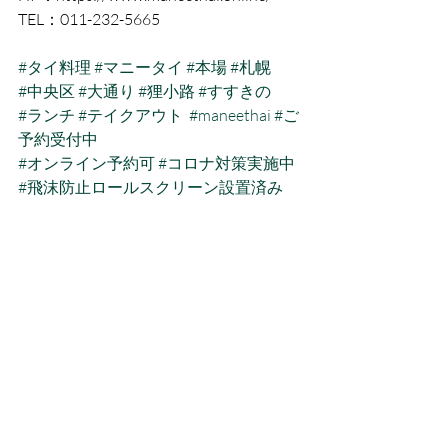
TEL：011-232-5665
#タイ料理
#マニータイ
#本場
#札幌
#中央区
#大通り
#狸小路
#すすきの
#ランチ
#テイクアウト
#maneethai
#ご
予約受付中
#オンライン予約可
#コロナ対策実施中
#飛沫防止ロールスクリーン設置済み