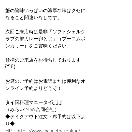
蟹の旨味いっぱいの濃厚な味はクセに
なること間違いなしです。
次回ご来店時は是非「ソフトシェルク
ラブの蟹カレー卵とじ」（プーニムポ
ンカリー）をご賞味ください。
皆様のご来店をお待ちしております
🇹🇭
お席のご予約はお電話または便利なオ
ンライン予約よりどうぞ！
タイ国料理マニータイ🇹🇭
（みらい2466 合同会社）
◆テイクアウト注文・席予約は以下よ
り◆
HP：https://www.maneethai.online/