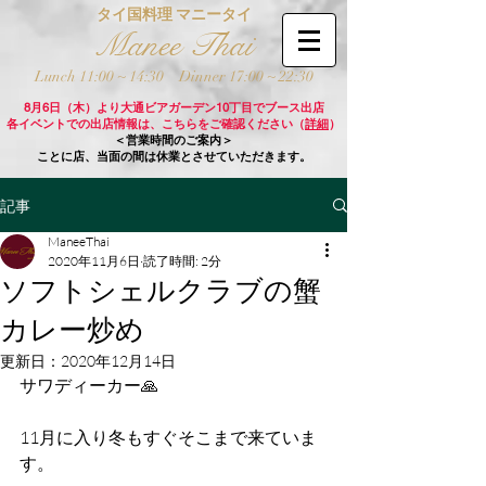
タイ国料理 マニータイ
Manee Thai
Lunch 11:00 ~ 14:30
Dinner 17:00 ~ 22:30
8月6日（木）より大通ビアガーデン10丁目でブース出店
各イベントでの出店情報は、こちらをご確認ください（
詳細
）
＜営業時間のご案内＞
ことに店、当面の間は休業とさせていただきます。
記事
ManeeThai
2020年11月6日
読了時間: 2分
ソフトシェルクラブの蟹
カレー炒め
更新日：
2020年12月14日
サワディーカー🙏
11月に入り冬もすぐそこまで来ていま
す。