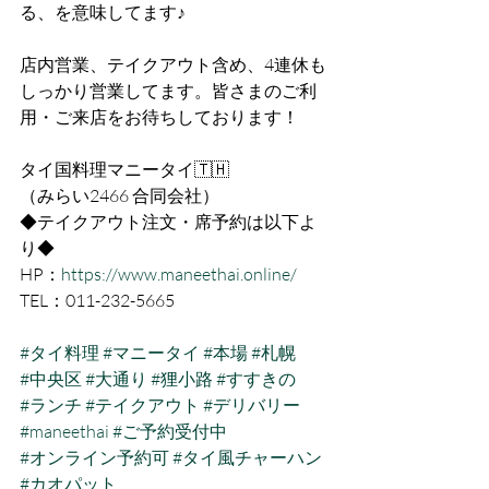
る、を意味してます♪
店内営業、テイクアウト含め、4連休も
しっかり営業してます。皆さまのご利
用・ご来店をお待ちしております！
タイ国料理マニータイ🇹🇭
（みらい2466 合同会社）
◆テイクアウト注文・席予約は以下よ
り◆
HP：
https://www.maneethai.online/
TEL：011-232-5665
#タイ料理
#マニータイ
#本場
#札幌
#中央区
#大通り
#狸小路
#すすきの
#ランチ
#テイクアウト
#デリバリー
#maneethai
#ご予約受付中
#オンライン予約可
#タイ風チャーハン
#カオパット