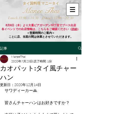
タイ国料理 マニータイ
Manee Thai
Lunch 11:00 ~ 14:30
Dinner 17:00 ~ 22:30
8月6日（木）より大通ビアガーデン10丁目でブース出店
各イベントでの出店情報は、こちらをご確認ください（
詳細
）
＜営業時間のご案内＞
ことに店、当面の間は休業とさせていただきます。
記事
ManeeThai
2020年7月23日
読了時間: 1分
カオパット:タイ風チャー
ハン
更新日：
2020年12月14日
サワディーカー🙏
皆さんチャーハンはお好きですか？