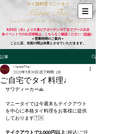
タイ国料理 マニータイ
Manee Thai
Lunch 11:00 ~ 14:30
Dinner 17:00 ~ 22:30
8月6日（木）より大通ビアガーデン10丁目でブース出店
各イベントでの出店情報は、こちらをご確認ください（
詳細
）
＜営業時間のご案内＞
ことに店、当面の間は休業とさせていただきます。
記事
ManeeThai
2020年5月30日
読了時間: 1分
ご自宅でタイ料理♩
サワディーカー🙏
マニータイでは今週末もテイクアウト
を中心に本格タイ料理をお客様に提供
しております🇹🇭
テイクアウトで3,000円以上
 (税込)ご注