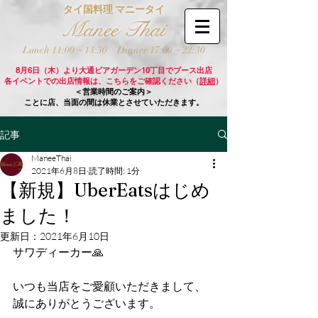
タイ国料理 マニータイ
Manee Thai
Lunch 11:00 ~ 14:30
Dinner 17:00 ~ 22:30
8月6日（木）より大通ビアガーデン10丁目でブース出店
各イベントでの出店情報は、こちらをご確認ください（
詳細
）
＜営業時間のご案内＞
ことに店、当面の間は休業とさせていただきます。
記事
ManeeThai
2021年6月8日
読了時間: 1分
【新規】UberEatsはじめ
ました！
更新日：
2021年6月10日
サワディーカー🙏
いつも当店をご愛顧いただきまして、
誠にありがとうございます。