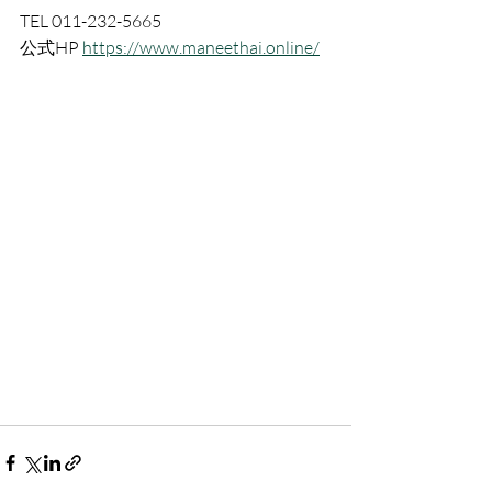
TEL 011-232-5665
公式HP 
https://www.maneethai.online/