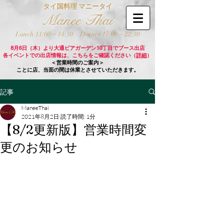
タイ国料理 マニータイ
Manee Thai
Lunch 11:00 ~ 14:30
Dinner 17:00 ~ 22:30
8月6日（木）より大通ビアガーデン10丁目でブース出店
各イベントでの出店情報は、こちらをご確認ください（
詳細
）
＜営業時間のご案内＞
ことに店、当面の間は休業とさせていただきます。
記事
ManeeThai
2021年8月2日
読了時間: 1分
【8/2更新版】営業時間変
更のお知らせ