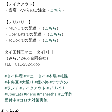
【テイクアウト】
・当店HPからのご注文（
こちら
）
【デリバリー】
・MENUでの配達→（
こちら
）
・Uber Eatsでの配達→（
こちら
）
・ToDoxiでの配達→（
こちら
）
タイ国料理マニータイ🇹🇭
（みらい2466 合同会社）
TEL：011-232-5665
#タイ料理
#マニータイ
#本場
#札幌
#中央区
#大通り
#狸小路
#すすきの
#ランチ
#テイクアウト
#デリバリー
#UberEats
#Menu
#maneethai
#ご予約
受付中
#コロナ対策実施