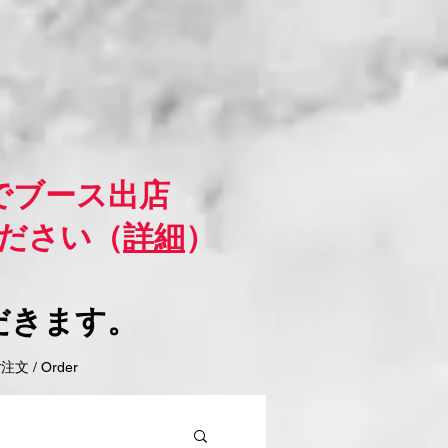
でブース出店
ださい（
詳細
）
だきます。
 / Order