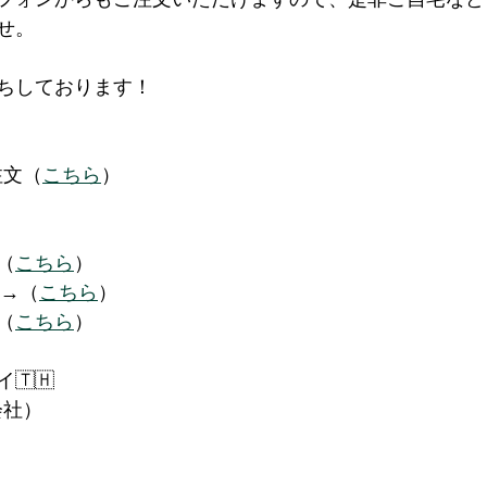
せ。
ちしております！
注文（
こちら
）
（
こちら
）
達→（
こちら
）
→（
こちら
）
🇹🇭
会社）