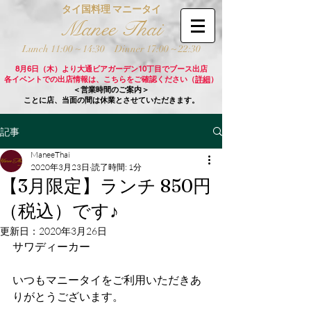
タイ国料理 マニータイ
Manee Thai
Lunch 11:00 ~ 14:30
Dinner 17:00 ~ 22:30
8月6日（木）より大通ビアガーデン10丁目でブース出店
各イベントでの出店情報は、こちらをご確認ください（
詳細
）
＜営業時間のご案内＞
ことに店、当面の間は休業とさせていただきます。
記事
ManeeThai
2020年3月23日
読了時間: 1分
【3月限定】ランチ 850円
（税込）です♪
更新日：
2020年3月26日
サワディーカー
いつもマニータイをご利用いただきあ
りがとうございます。