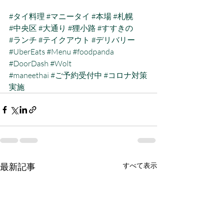
#タイ料理
#マニータイ
#本場
#札幌
#中央区
#大通り
#狸小路
#すすきの
#ランチ
#テイクアウト
#デリバリー
#UberEats
#Menu
#foodpanda
#DoorDash
#Wolt
#maneethai
#ご予約受付中
#コロナ対策
実施
最新記事
すべて表示