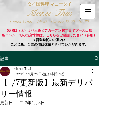
タイ国料理 マニータイ
Manee Thai
Lunch 11:00 ~ 14:30
Dinner 17:00 ~ 22:30
8月6日（木）より大通ビアガーデン10丁目でブース出店
各イベントでの出店情報は、こちらをご確認ください（
詳細
）
＜営業時間のご案内＞
ことに店、当面の間は休業とさせていただきます。
記事
ManeeThai
2021年12月23日
読了時間: 2分
【1/7更新版】最新デリバ
リー情報
更新日：
2022年1月8日