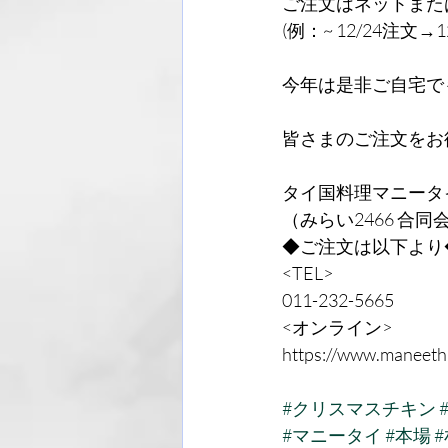
ご注文はネットまた
(例：~ 12/24注文→
今年は是非ご自宅で
皆さまのご注文をお
タイ国料理マニータイ
（みらい2466 合同
◆ご注文は以下より
<TEL>
011-232-5665
<オンライン>
https://www.maneetha
#クリスマスチキン
#マニータイ
#本場