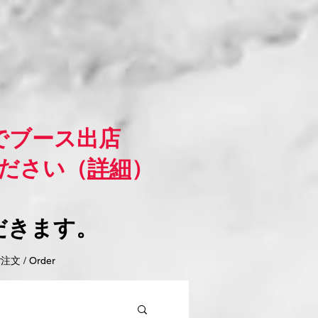
でブース出店
ださい（
詳細
）
だきます。
 / Order