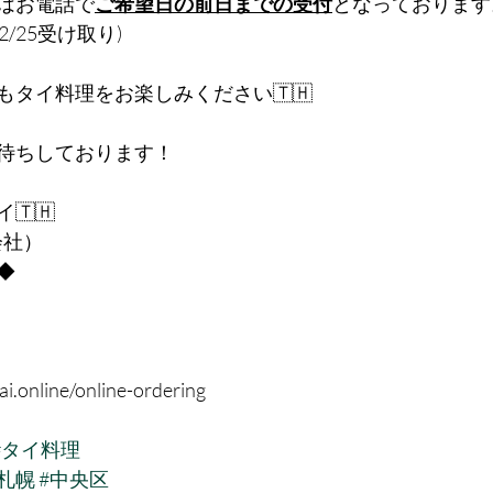
はお電話で
ご希望日の前日までの受付
となっております
12/25受け取り)
もタイ料理をお楽しみください🇹🇭
待ちしております！
🇭 
会社）
◆
i.online/online-ordering
#タイ料理
#札幌
#中央区