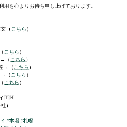
利用を心よりお待ち申し上げております。
注文（
こちら
）
（
こちら
）
達→（
こちら
）
配達→（
こちら
）
達→（
こちら
）
→（
こちら
）
🇭 
会社）
タイ
#本場
#札幌