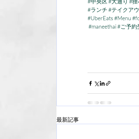
#中央区
#大通り
#狸
#ランチ
#テイクア
#UberEats
#Menu
#f
#maneethai
#ご予約
最新記事