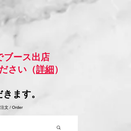
でブース出店
ださい（
詳細
）
だきます。
 / Order