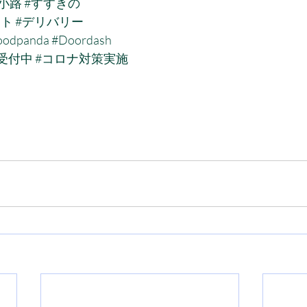
小路
#すすきの
ウト
#デリバリー
oodpanda
#Doordash
受付中
#コロナ対策実施