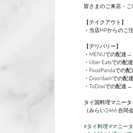
皆さまのご来店・ご
【テイクアウト】
・当店HPからのご
【デリバリー】
・MENUでの配達→
・Uber Eatsでの配
・FoodPandaでの
・Doordashでの配
・ToDoxiでの配達
タイ国料理マニータイ
（みらい2466 合同
#タイ料理
#マニー